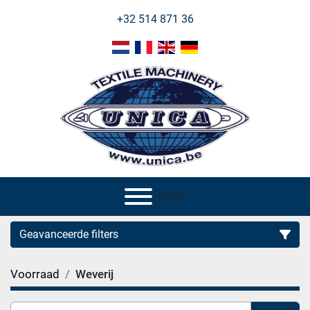
+32 514 871 36
menu
Geavanceerde filters
Voorraad
Weverij
Categorie