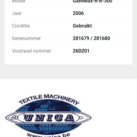
Model
GamMax-6-R-300
Jaar
2006
Conditie
Gebruikt
Serienummer
281679 / 281680
Voorraad nummer
26D201