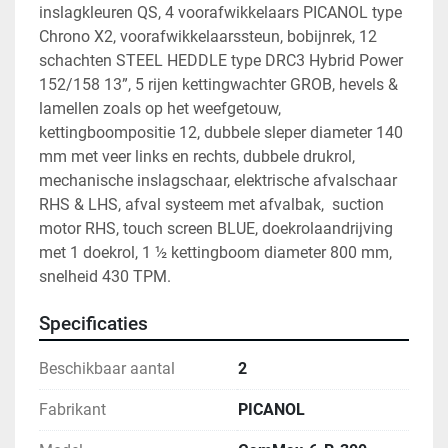
inslagkleuren QS, 4 voorafwikkelaars PICANOL type 
Chrono X2, voorafwikkelaarssteun, bobijnrek, 12 
schachten STEEL HEDDLE type DRC3 Hybrid Power 
152/158 13”, 5 rijen kettingwachter GROB, hevels & 
lamellen zoals op het weefgetouw, 
kettingboompositie 12, dubbele sleper diameter 140 
mm met veer links en rechts, dubbele drukrol, 
mechanische inslagschaar, elektrische afvalschaar 
RHS & LHS, afval systeem met afvalbak,  suction 
motor RHS, touch screen BLUE, doekrolaandrijving 
met 1 doekrol, 1 ½ kettingboom diameter 800 mm, 
snelheid 430 TPM.
Specificaties
Beschikbaar aantal
2
Fabrikant
PICANOL