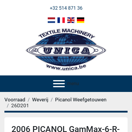
+32 514 871 36
menu
Voorraad
Weverij
Picanol Weefgetouwen
26D201
2006 PICANOL GamMax-6-R-