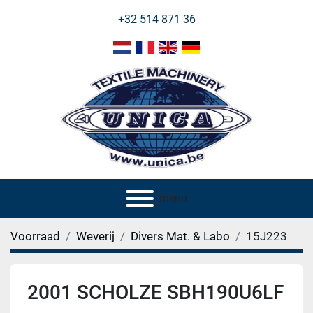
+32 514 871 36
menu
Voorraad
Weverij
Divers Mat. & Labo
15J223
2001 SCHOLZE SBH190U6LF