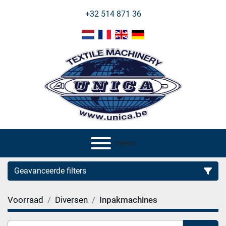
+32 514 871 36
menu
Geavanceerde filters
Voorraad
Diversen
Inpakmachines
Categorie