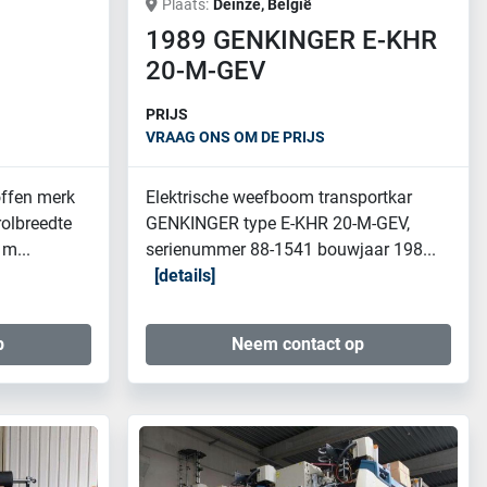
Plaats
Deinze, België
1989 GENKINGER E-KHR
20-M-GEV
PRIJS
VRAAG ONS OM DE PRIJS
offen merk
Elektrische weefboom transportkar
olbreedte
GENKINGER type E-KHR 20-M-GEV,
m...
serienummer 88-1541 bouwjaar 198...
details
p
Neem contact op