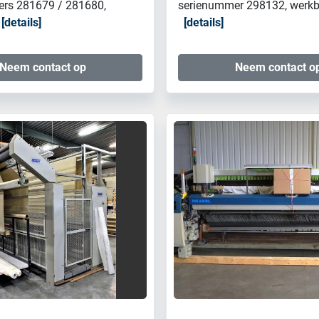
rs 281679 / 281680,
serienummer 298132, werkbr
details
details
Neem contact op
Neem contact o