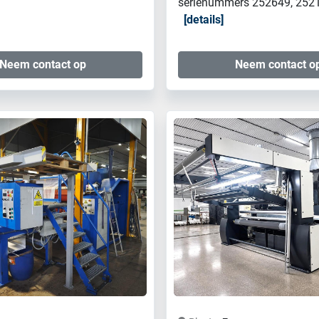
serienummers 252649, 25213
details
Neem contact op
Neem contact o