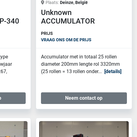
Plaats
Deinze, België
Unknown
-P-340
ACCUMULATOR
PRIJS
VRAAG ONS OM DE PRIJS
type
Accumulator met in totaal 25 rollen
wjaar
diameter 200mm lengte rol 3320mm
67,
(25 rollen = 13 rollen onder...
details
p
Neem contact op