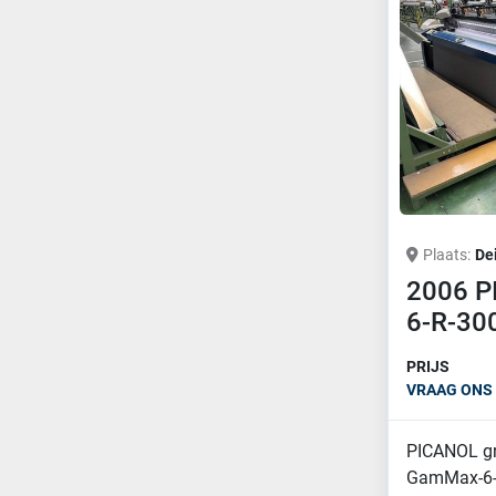
Plaats
De
2006 
6-R-30
PRIJS
VRAAG ONS 
PICANOL gr
GamMax-6-