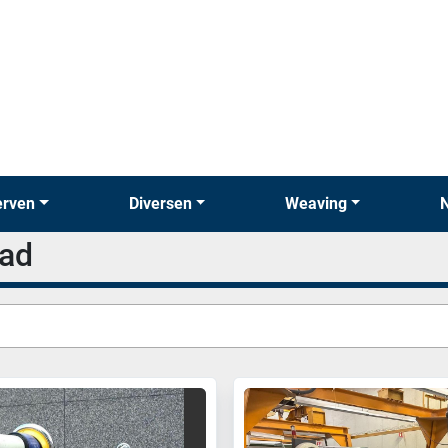
erven
Diversen
Weaving
aad