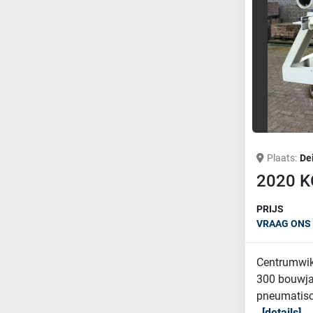
Plaats
De
2020 K
PRIJS
VRAAG ONS 
Centrumwik
300 bouwjaa
pneumatisch
details