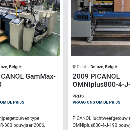
inze, België
Plaats
Deinze, België
PICANOL GamMax-
2009 PICANOL
0
OMNIplus800-4-J
PRIJS
OM DE PRIJS
VRAAG ONS OM DE PRIJS
ijpergetouwen type
PICANOL luchtweefgetouw 
R-300 bouwjaar 2006,
OMNIplus800-4-J-190 bouwj