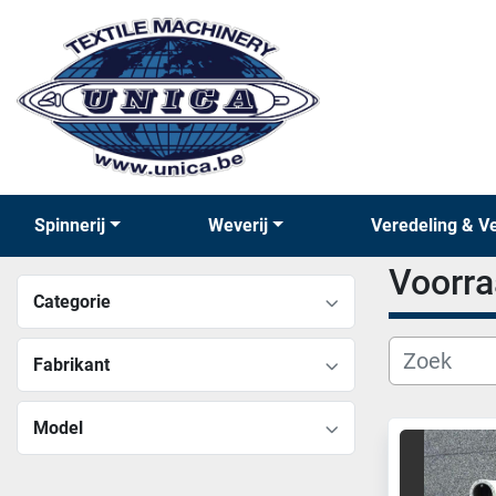
Spinnerij
Weverij
Veredeling & V
Voorr
Categorie
Fabrikant
Model