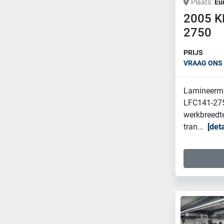
Plaats
Eu
2005 K
2750
PRIJS
VRAAG ONS 
Lamineerma
LFC141-275
werkbreedt
tran...
deta