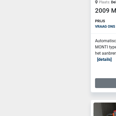
Plaats
De
2009 
PRIJS
VRAAG ONS 
Automatisc
MONTI type
het aanbren
details