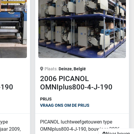
Plaats
Deinze, België
2006 PICANOL
-190
OMNIplus800-4-J-190
PRIJS
VRAAG ONS OM DE PRIJS
type
PICANOL luchtweefgetouwen type
aar 2009,
OMNIplus800-4-J-190, bouwjaar 2006,
Naar boven