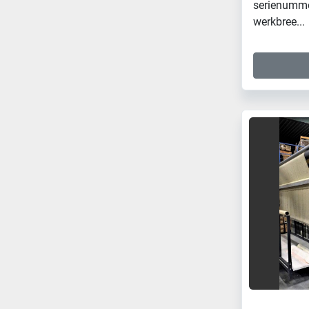
serienumme
werkbree...