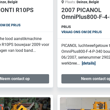
inze, België
Plaats
Deinze, België
MONTI R10PS
2007 PICANOL
OmniPlus800-F-4
OM DE PRIJS
PRIJS
VRAAG ONS OM DE PRIJS
he lood aanstikmachine
 R10PS bouwjaar 2009 voor
PICANOL luchtweefgetouw 
gen van lood band...
OmniPlus800-F-4-P-340 bou
06/2007, serienummer 2902
werkbree...
details
Neem contact op
Neem contact o