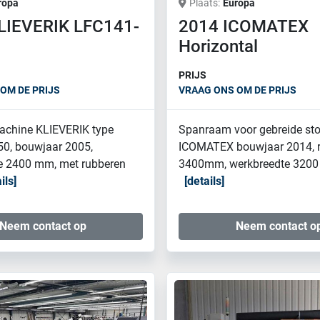
ropa
Plaats
Europa
LIEVERIK LFC141-
2014 ICOMATEX
Horizontal
PRIJS
OM DE PRIJS
VRAAG ONS OM DE PRIJS
chine KLIEVERIK type
Spanraam voor gebreide st
0, bouwjaar 2005,
ICOMATEX bouwjaar 2014, r
e 2400 mm, met rubberen
3400mm, werkbreedte 3200 
ils
details
Neem contact op
Neem contact o