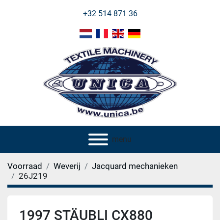
+32 514 871 36
menu
Voorraad
Weverij
Jacquard mechanieken
26J219
1997 STÄUBLI CX880