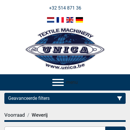
+32 514 871 36
menu
Geavanceerde filters
Voorraad
Weverij
Categorie