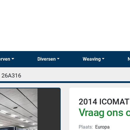
erven
Diversen
Weaving
26A316
2014 ICOMATE
Vraag ons o
Plaats:
Europa