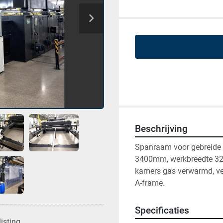
Beschrijving
Spanraam voor gebreide 
3400mm, werkbreedte 320
kamers gas verwarmd, verl
A-frame.
Specificaties
isting