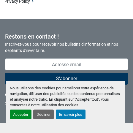
Privacy Policy
Restons en contact !
Inscrivez-vous pour recevoir nos bulletins d'information et nos
dépliants d'inventaire.
S'abonner
Nous utilisons des cookies pour améliorer votre expérience de
navigation, diffuser des publicités ou des contenus personnalisés
Gérez les cookies
et analyser notre trafic. En cliquant sur "Accepter tout", vous
Site web
Machinio System
par
Machinio
consentez à notre utilisation des cookies.
Accepter
Décliner
En savoir plus